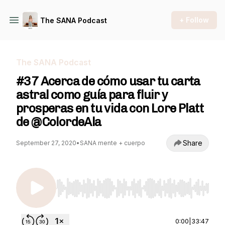
+ Follow
The SANA Podcast
The SANA Podcast
#37 Acerca de cómo usar tu carta
astral como guía para fluir y
prosperas en tu vida con Lore Platt
de @ColordeAla
Share
September 27, 2020
•
SANA mente + cuerpo
Use Left/Right to seek, Home/End to jump to st
0:00
|
33:47